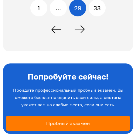
1
...
29
33
Попробуйте сейчас!
Пройдите профессиональный пробный экзамен. Вы
сможете бесплатно оценить свои силы, а система
укажет вам на слабые места, если они есть.
Пробный экзамен