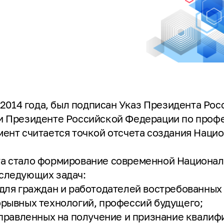
я 2014 года, был подписан Указ Президента Р
и Президенте Российской Федерации по про
мент считается точкой отсчета создания Наци
а стало формирование современной Национал
следующих задач:
для граждан и работодателей востребованных 
орывных технологий, профессий будущего;
аправленных на получение и признание квалиф