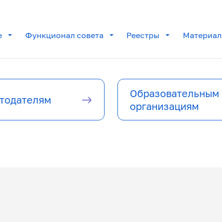
е
Функционал совета
Реестры
Материа
Образовательным
тодателям
организациям
 центры