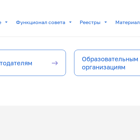
е
Функционал совета
Реестры
Материа
Образовательным
тодателям
организациям
 центры