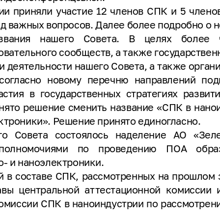
ии приняли участие 12 членов СПК и 5 членов
д важных вопросов. Далее более подробно о н
вания нашего Совета. В целях более 
овательного сообществ, а также государствен
и деятельности нашего Совета, а также орга
 согласно новому перечню направлений под
стия в государственных стратегиях развит
нято решение сменить название «СПК в нано
ктроники». Решение принято единогласно.
го Совета состоялось наделение АО «Зеле
 полномочиями по проведению ПОА обра
о- и наноэлектроники.
й в составе СПК, рассмотренных на прошлом 
вы центральной аттестационной комиссии 
омиссии СПК в наноиндустрии по рассмотрен