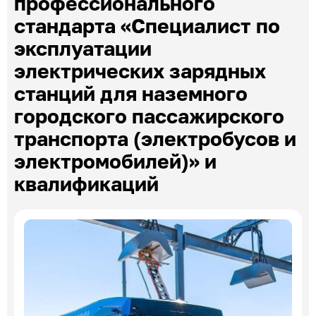
профессионального
Эксперты по ПОА
стандарта «Специалист по
Соглашения с отраслевыми СПК
эксплуатации
электрических зарядных
станций для наземного
городского пассажирского
транспорта (электробусов и
электромобилей)» и
квалификаций