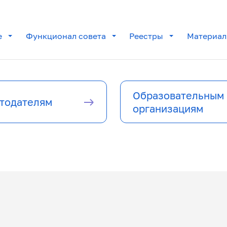
е
Функционал совета
Реестры
Материа
Образовательным
тодателям
организациям
 центры