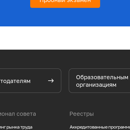
Образовательным
тодателям
организациям
онал совета
Реестры
нг рынка труда
Аккредитованные программ