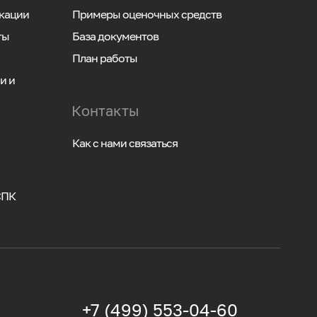
кации
Примеры оценочных средств
ты
База документов
План работы
и и
Контакты
Как с нами связаться
СПК
+7 (499) 553-04-60