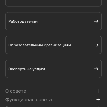
Работодателям
Образовательным организациям
Экспертные услуги
О совете
add
Функционал совета
add
Базовая организация
Положение