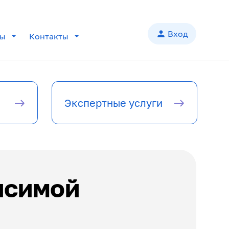
person
Вход
лы
Контакты
add
add
Экспертные услуги
add
add
add
исимой