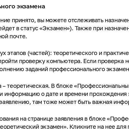
ьного экзамена
ление принято, вы можете отслеживать назначе
ейдет в статус «Экзамен»). Также при назначе
нной почте.
вух этапов (частей): теоретического и практич
пройти проверку компьютера. Если проверка не
полнению заданий профессионального экзаме
на – теоретическая. В блоке «Профессиональны
и информацию о дате и времени прохождения 
заявлению, там тоже может быть важная инфо
рования на странице заявления в блоке «Проф
теоретический экзамен». Кликните на нее для 