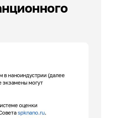
анционного
м в наноиндустрии (далее
е экзамены могут
системе оценки
 Совета
spknano.ru
.