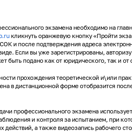
фессионального экзамена необходимо на глав
o.ru
кликнуть оранжевую кнопку «Пройти экза
СОК и после подтверждения адреса электронн
виде. Если вы уже зарегистрированы, авторизу
т быть подано как от юридического, так и от
ности прохождения теоретической и\или прак
ена в дистанционной форме отобразится посл
сдачи профессионального экзамена используе
аблюдения и контроля за испытанием, при ко
их действий, а также видеозапись рабочего ст