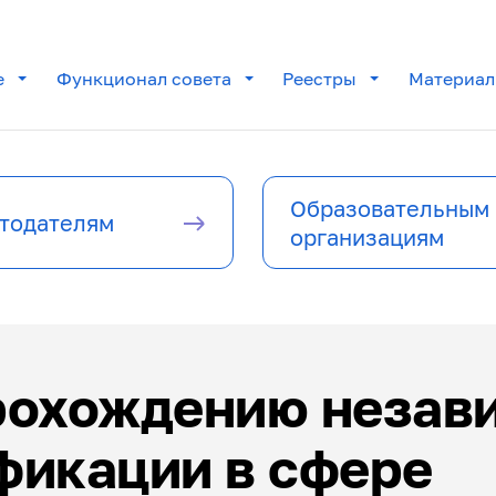
е
Функционал совета
Реестры
Материа
Образовательным
тодателям
организациям
рохождению незав
 центры
фикации в сфере