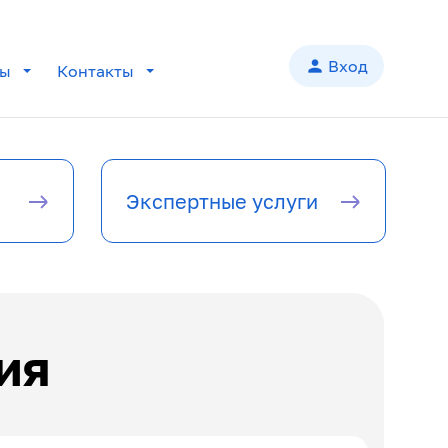
person
Вход
лы
Контакты
add
add
Экспертные услуги
add
add
add
ия