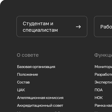
Студентам и
Рабо
специалистам
О совете
Функци
Базовая организация
Монитори
Положение
Разработ
Состав
Эксперти
ЦАК
ПОА
Апелляционная комиссия
НОК
Аккредитационный совет
Рамка кв