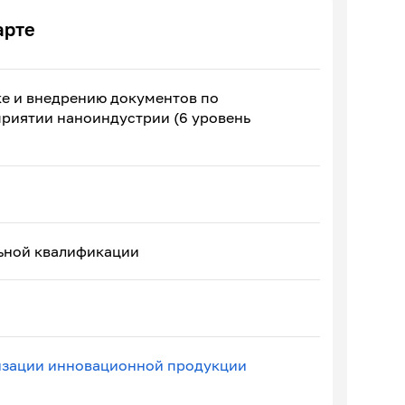
арте
ке и внедрению документов по
приятии наноиндустрии (6 уровень
ьной квалификации
изации инновационной продукции