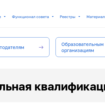
е
Функционал совета
Реестры
Материа
Образовательным
тодателям
организациям
льная квалификац
 центры