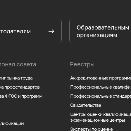
Образовательным
тодателям
организациям
онал совета
Реестры
нг рынка труда
Аккредитованные программ
ка профстандартов
Профессиональные квалифи
за ФГОС и программ
Профессиональные стандар
Свидетельства
Центры оценки квалификаци
экзаменационные центры
алификаций
Эксперты по оценке