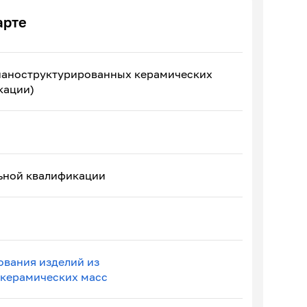
арте
наноструктурированных керамических
кации)
ьной квалификации
вания изделий из
керамических масc