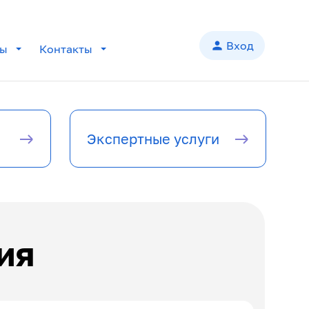
person
Вход
лы
Контакты
add
add
Экспертные услуги
add
add
add
ия