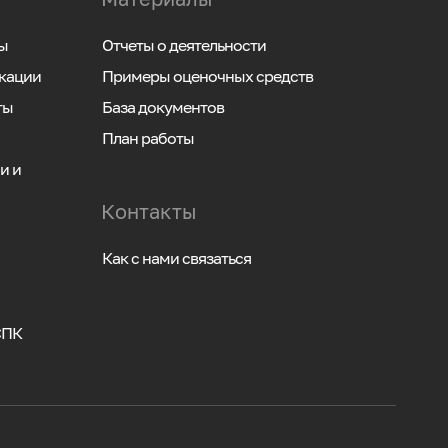
ы
Отчеты о деятельности
кации
Примеры оценочных средств
ты
База документов
План работы
и и
Контакты
Как с нами связаться
СПК