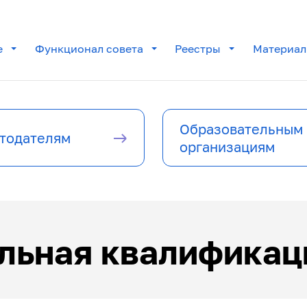
е
Функционал совета
Реестры
Материа
Образовательным
тодателям
организациям
льная квалификац
 центры