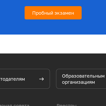
Пробный экзамен
Образовательным
тодателям
организациям
онал совета
Реестры