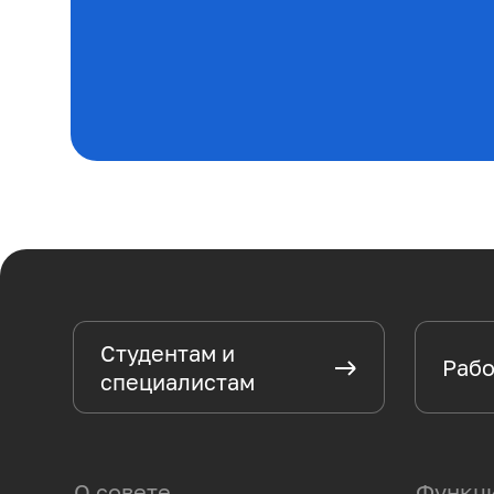
Студентам и
Рабо
специалистам
О совете
Функци