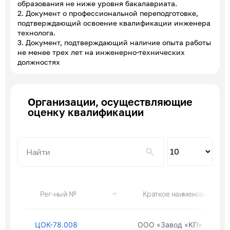
образования не ниже уровня бакалавриата.
2. Документ о профессиональной переподготовке,
подтверждающий освоение квалификации инженера
технолога.
3. Документ, подтверждающий наличие опыта работы
не менее трех лет на инженерно-технических
должностях
Организации, осуществляющие
оценку квалификации
Пок
по
Рег-ный №
Краткое наименование ор
ЦОК-78.008
ООО «Завод «КП»