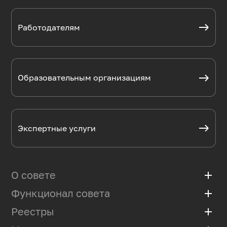
Работодателям
Образовательным организациям
Экспертные услуги
О совете
add
Функционал совета
add
Базовая организация
Положение
Реестры
add
Мониторинг рынка труда
Состав