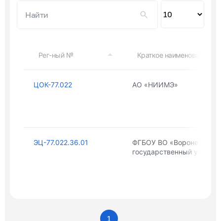
Пок
по
Рег-ный №
Краткое наименование ор
ЦОК-77.022
АО «НИИМЭ»
ЭЦ-77.022.36.01
ФГБОУ ВО «Воронежский
государственный универ
1