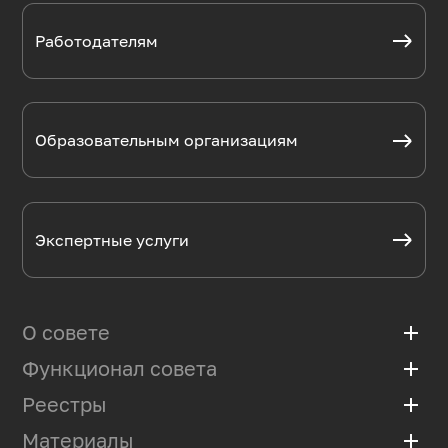
Работодателям
Образовательным организациям
Экспертные услуги
О совете
add
Функционал совета
add
Базовая организация
Положение
Реестры
add
Мониторинг рынка труда
Состав
Разработка профстандартов
Материалы
add
Аккредитованные программы