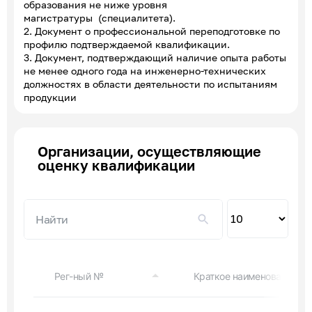
образования не ниже уровня
магистратуры (специалитета).
2. Документ о профессиональной переподготовке по
профилю подтверждаемой квалификации.
3. Документ, подтверждающий наличие опыта работы
не менее одного года на инженерно-технических
должностях в области деятельности по испытаниям
продукции
Организации, осуществляющие
оценку квалификации
Пок
по
Рег-ный №
Краткое наименование ор