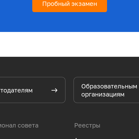
Пробный экзамен
Образовательным
тодателям
организациям
онал совета
Реестры