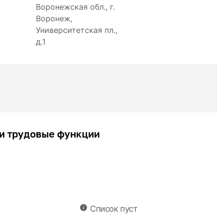
Воронежская обл., г.
Воронеж,
Университетская пл.,
д.1
и трудовые функции
info
Список пуст