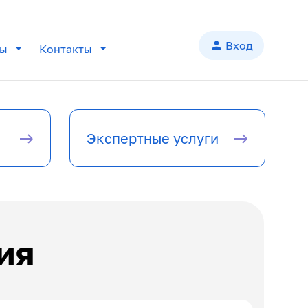
person
Вход
лы
Контакты
add
add
Экспертные услуги
add
add
add
ия