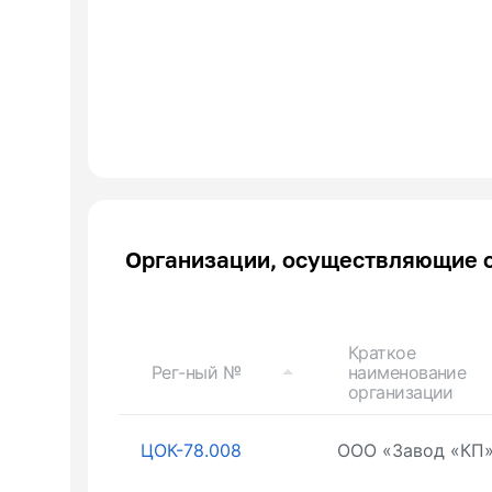
Организации, осуществляющие 
Краткое
Рег-ный №
наименование
организации
ЦОК-78.008
ООО «Завод «КП