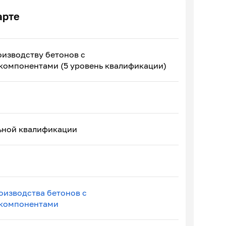
арте
оизводству бетонов с
омпонентами (5 уровень квалификации)
ьной квалификации
оизводства бетонов с
компонентами