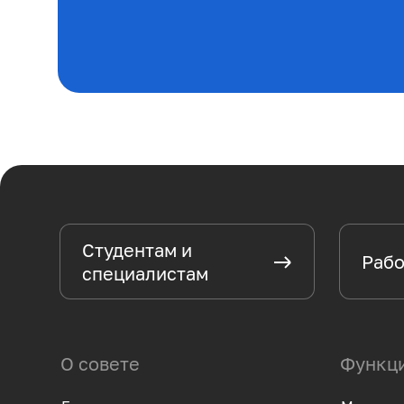
Студентам и
Рабо
специалистам
О совете
Функци