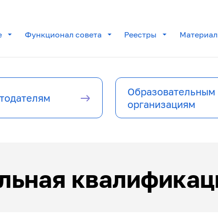
е
Функционал совета
Реестры
Материа
Образовательным
тодателям
организациям
льная квалификац
 центры