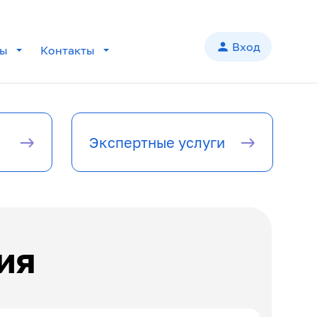
person
Вход
лы
Контакты
add
add
Экспертные услуги
add
add
add
ия