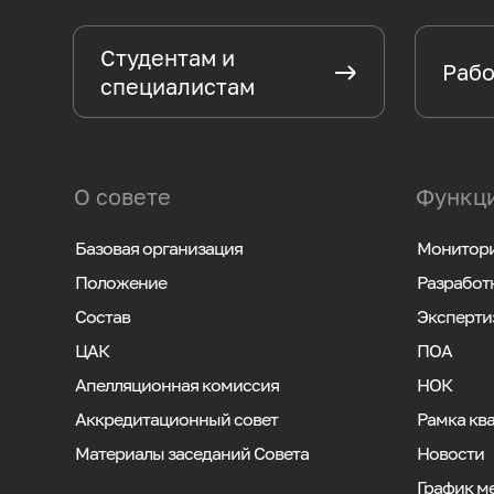
Студентам и
Рабо
специалистам
О совете
Функци
Базовая организация
Монитори
Положение
Разработ
Состав
Эксперти
ЦАК
ПОА
Апелляционная комиссия
НОК
Аккредитационный совет
Рамка кв
Материалы заседаний Совета
Новости
График м