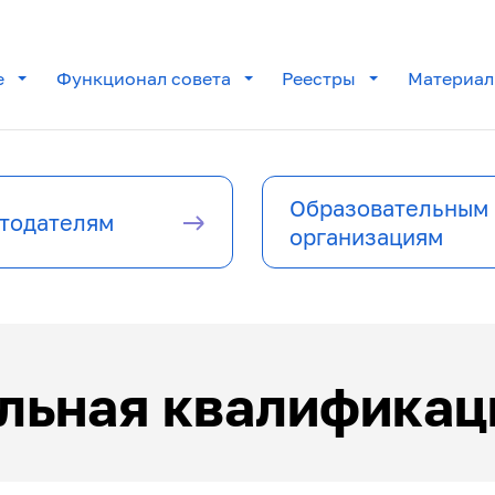
е
Функционал совета
Реестры
Материа
Образовательным
тодателям
организациям
льная квалификац
 центры