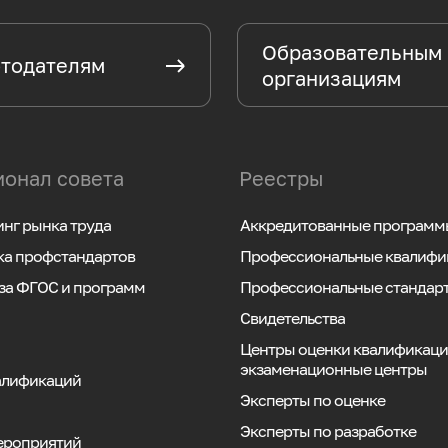
Образовательным
тодателям
организациям
онал совета
Реестры
нг рынка труда
Аккредитованные программ
ка профстандартов
Профессиональные квалифи
за ФГОС и программ
Профессиональные стандар
Свидетельства
Центры оценки квалификаци
экзаменационные центры
алификаций
Эксперты по оценке
Эксперты по разработке
ероприятий