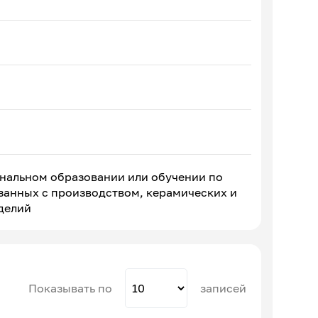
ональном образовании или обучении по
занных с производством, керамических и
делий
Показывать по
записей