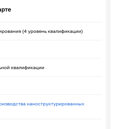
арте
ирования (4 уровень квалификации)
ьной квалификации
роизводства наноструктурированных