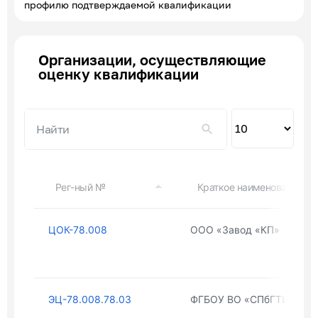
профилю подтверждаемой квалификации
Организации, осуществляющие
оценку квалификации
Пок
по
Рег-ный №
Краткое наименование ор
ЦОК-78.008
ООО «Завод «КП»
ЭЦ-78.008.78.03
ФГБОУ ВО «СПбГТИ(ТУ)»