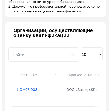
образования не ниже уровня бакалавриата.
2. Документ о профессиональной переподготовке по
профилю подтверждаемой квалификации.
Организации, осуществляющие
оценку квалификации
Пок
по
Рег-ный №
Краткое наименование ор
ЦОК-78.008
ООО «Завод «КП»