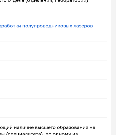
го отдела (отделения, лаборатории)
азработки полупроводниковых лазеров
ающий наличие высшего образования не
ы (специалитета), по одному из