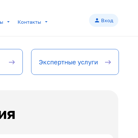
person
Вход
лы
Контакты
add
add
Экспертные услуги
add
add
add
ия