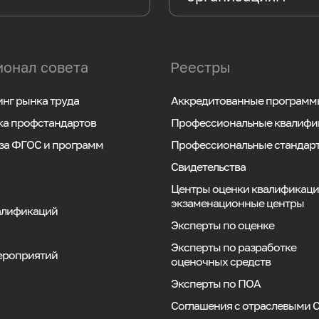
онал совета
Реестры
нг рынка труда
Аккредитованные программ
ка профстандартов
Профессиональные квалифи
за ФГОС и программ
Профессиональные стандар
Свидетельства
Центры оценки квалификаци
экзаменационные центры
алификаций
Эксперты по оценке
Эксперты по разработке
ероприятий
оценочных средств
Эксперты по ПОА
Соглашения с отраслевыми 