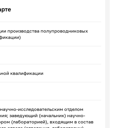
арте
ции производства полупроводниковых
ификации)
ьной квалификации
 научно-исследовательским отделом
ия; заведующий (начальник) научно-
ром (лабораторией), входящим в состав