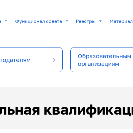
е
Функционал совета
Реестры
Материа
Образовательным
тодателям
организациям
льная квалификац
 центры