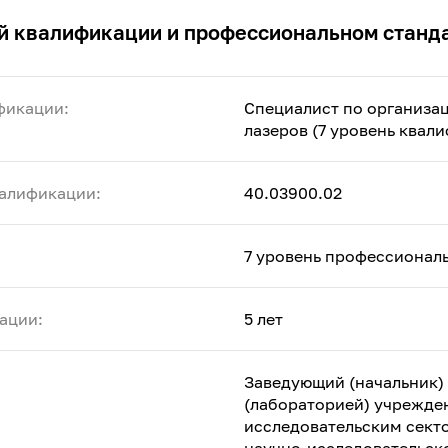
й квалификации и профессиональном станд
фикации:
Специалист по организа
лазеров (7 уровень квал
алификации:
40.03900.02
7 уровень профессионал
ации:
5 лет
Заведующий (начальник)
(лабораторией) учрежден
исследовательским секто