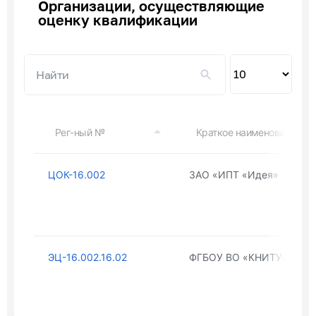
Организации, осуществляющие
оценку квалификации
Пок
по
Рег-ный №
Краткое наименование ор
ЦОК-16.002
ЗАО «ИПТ «Идея»
ЭЦ-16.002.16.02
ФГБОУ ВО «КНИТУ»