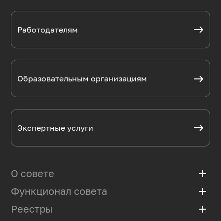
Работодателям
Образовательным организациям
Экспертные услуги
О совете
add
Функционал совета
add
Базовая организация
Положение
Реестры
add
Мониторинг рынка труда