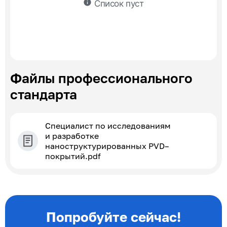
info
Список пуст
Файлы профессионального
стандарта
Специалист по исследованиям
и разработке
наноструктурированных PVD–
покрытий.pdf
Попробуйте сейчас!