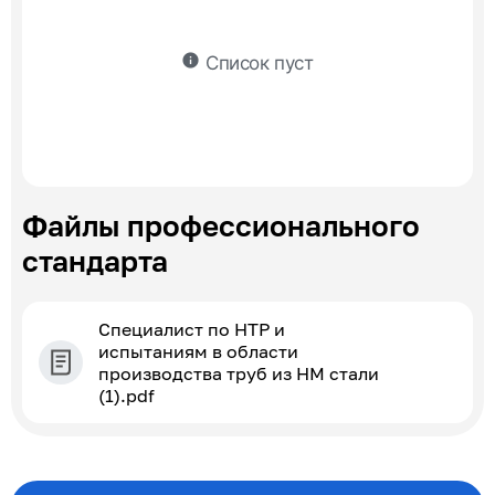
info
Список пуст
Файлы профессионального
стандарта
Специалист по НТР и
испытаниям в области
производства труб из НМ стали
(1).pdf