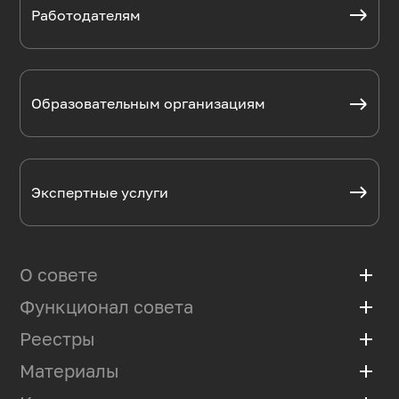
Работодателям
Образовательным организациям
Экспертные услуги
О совете
add
Функционал совета
add
Базовая организация
Положение
Реестры
add
Мониторинг рынка труда
Состав
Разработка профстандартов
Материалы
add
Аккредитованные программы
ЦАК
Экспертиза ФГОС и программ
Профессиональные квалификации