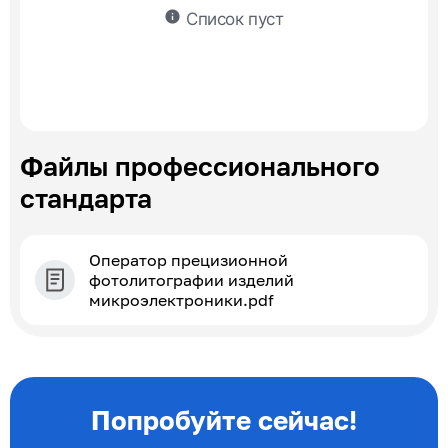
info
Список пуст
Файлы профессионального
стандарта
Оператор прецизионной
фотолитографии изделий
микроэлектроники.pdf
Попробуйте сейчас!