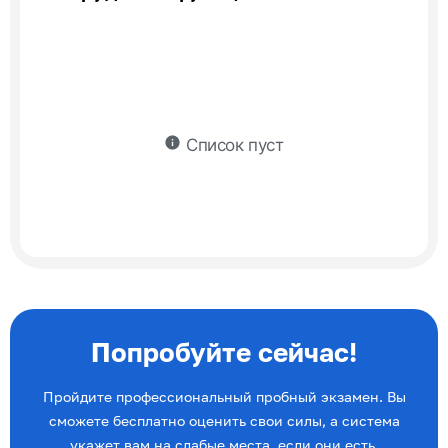
info
Список пуст
Попробуйте сейчас!
Пройдите профессиональный пробный экзамен. Вы
сможете бесплатно оценить свои силы, а система
укажет вам на слабые места, если они есть.