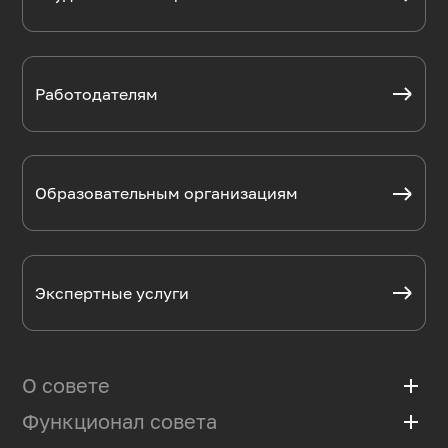
Работодателям
Образовательным организациям
Экспертные услуги
О совете
add
Функционал совета
add
Базовая организация